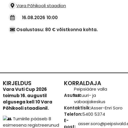
Vara Põhikooli staadion
16.08.2026
10:00
Osalustasu: 80 € võistkonna kohta.
KIRJELDUS
KORRALDAJA
Peipsiääre valla
Vara Vuti Cup 2026
Asutus:
kultuuri- ja
toimub 16. augustil
vabaajakeskus
algusega kell 10 Vara
Kontaktisik:
Asser-Enri Soro
Põhikooli staadionil.
Telefon:
5400 5374
Turniirile pääseb 8
E-
asser.soro@peipsivald.
esimesena registreerunud
post: