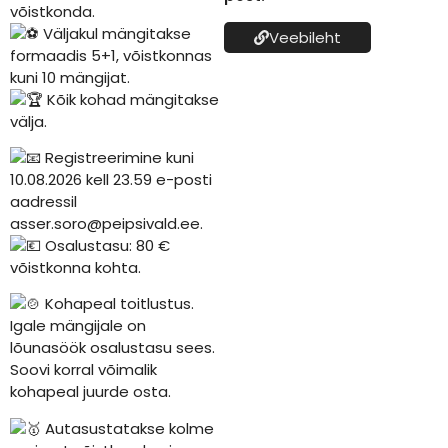
võistkonda.
Väljakul mängitakse
Veebileht
formaadis 5+1, võistkonnas
kuni 10 mängijat.
Kõik kohad mängitakse
välja.
Registreerimine kuni
10.08.2026 kell 23.59 e-posti
aadressil
asser.soro@peipsivald.ee.
Osalustasu: 80 €
võistkonna kohta.
Kohapeal toitlustus.
Igale mängijale on
lõunasöök osalustasu sees.
Soovi korral võimalik
kohapeal juurde osta.
Autasustatakse kolme