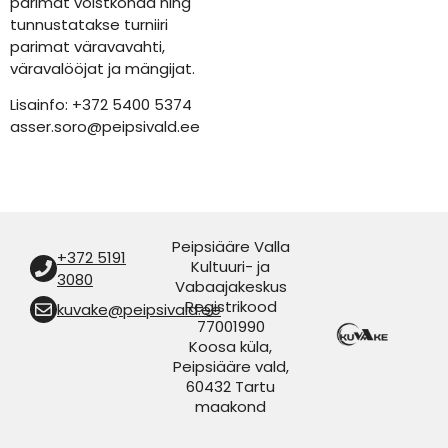
parimat võistkonda ning
tunnustatakse turniiri
parimat väravavahti,
väravalööjat ja mängijat.
Lisainfo: +372 5400 5374
asser.soro@peipsivald.ee
Peipsiääre Valla
+372 5191
Kultuuri- ja
3080
Vabaajakeskus
Registrikood
kuvake@peipsivald.ee
77001990
Koosa küla,
Peipsiääre vald,
60432 Tartu
maakond